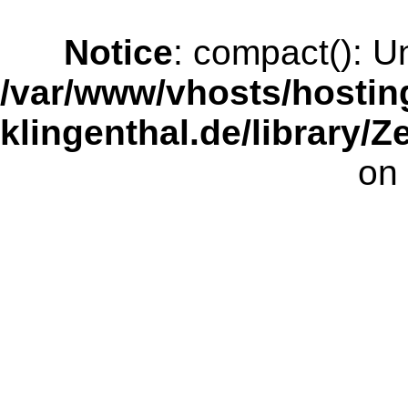
Notice
: compact(): Un
/var/www/vhosts/hostin
klingenthal.de/library/
on 