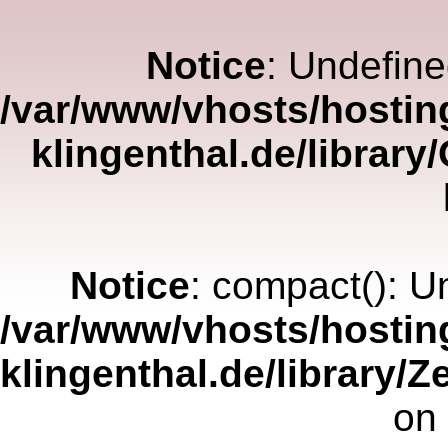
Notice
: Undefine
/var/www/vhosts/hostin
klingenthal.de/librar
Notice
: compact(): Un
/var/www/vhosts/hostin
klingenthal.de/library/
on 